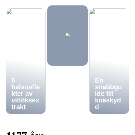
6
En
hälsoeffe
snabbgu
kter av
ide till
vitlöksex
knäskyd
trakt
d