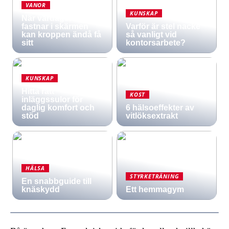
VANOR
KUNSKAP
När vardagen
fastnar i skärmen
Varför är stel nacke
kan kroppen ändå få
så vanligt vid
sitt
kontorsarbete?
KUNSKAP
Hitta rätt
KOST
inläggssulor för
daglig komfort och
6 hälsoeffekter av
stöd
vitlöksextrakt
HÄLSA
STYRKETRÄNING
En snabbguide till
knäskydd
Ett hemmagym