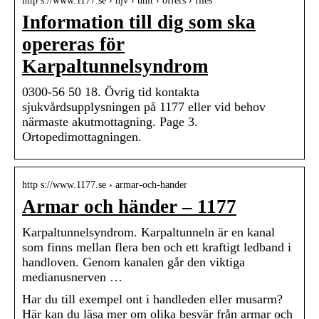
http s://www.1177.se › hjv › unit › offers › files
Information till dig som ska
opereras för
Karpaltunnelsyndrom
0300-56 50 18. Övrig tid kontakta
sjukvårdsupplysningen på 1177 eller vid behov
närmaste akutmottagning. Page 3.
Ortopedimottagningen.
http s://www.1177.se › armar-och-hander
Armar och händer – 1177
Karpaltunnelsyndrom. Karpaltunneln är en kanal
som finns mellan flera ben och ett kraftigt ledband i
handloven. Genom kanalen går den viktiga
medianusnerven …
Har du till exempel ont i handleden eller musarm?
Här kan du läsa mer om olika besvär från armar och