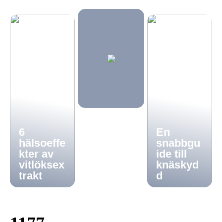
6
En
hälsoeffe
snabbgu
kter av
ide till
vitlöksex
knäskyd
trakt
d