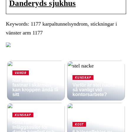
Danderyds sjukhus
Keywords: 1177 karpaltunnelsyndrom, stickningar i
vänster arm 1177
VANOR
KUNSKAP
När vardagen
fastnar i skärmen
Varför är stel nacke
kan kroppen ändå få
så vanligt vid
sitt
kontorsarbete?
KUNSKAP
Hitta rätt
KOST
inläggssulor för
daglig komfort och
6 hälsoeffekter av