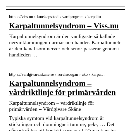
http s://viss.nu › kunskapsstod › vardprogram › karpaltu…
Karpaltunnelsyndrom – Viss.nu
Karpaltunnelsyndrom är den vanligaste så kallade
nervinklämningen i armar och händer. Karpaltunneln
är den kanal som nerver och senor passerar genom i
handleden …
http s://vardgivare.skane.se › rorelseorgan › ako › karpa…
Karpaltunnelsyndrom –
vårdriktlinje för primärvården
Karpaltunnelsyndrom – vårdriktlinje för
primärvården – Vårdgivare Skåne
Typiska symtom vid karpaltunnelsyndrom är
stickningar och domningar i tumme, pek-, … Det
går också bra att kontakta oss via 1177:s e-tjänster.