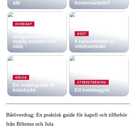
sitt
kontorsarbete?
KUNSKAP
Hitta rätt
KOST
inläggssulor för
daglig komfort och
6 hälsoeffekter av
stöd
vitlöksextrakt
HÄLSA
STYRKETRÄNING
En snabbguide till
knäskydd
Ett hemmagym
Båtöverdrag: En praktisk guide för kapell och tillbehör
från Biltema och Jula