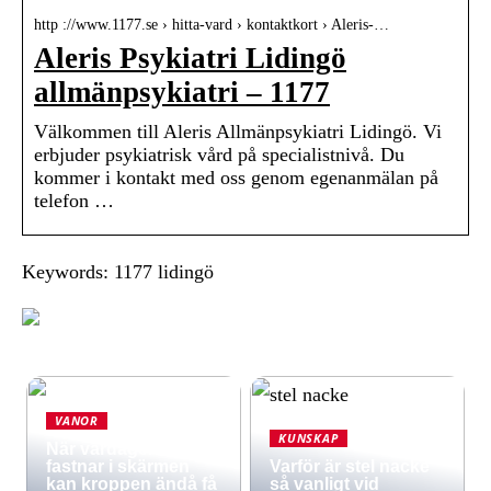
http ://www.1177.se › hitta-vard › kontaktkort › Aleris-…
Aleris Psykiatri Lidingö
allmänpsykiatri – 1177
Välkommen till Aleris Allmänpsykiatri Lidingö. Vi
erbjuder psykiatrisk vård på specialistnivå. Du
kommer i kontakt med oss genom egenanmälan på
telefon …
Keywords: 1177 lidingö
VANOR
KUNSKAP
När vardagen
fastnar i skärmen
Varför är stel nacke
kan kroppen ändå få
så vanligt vid