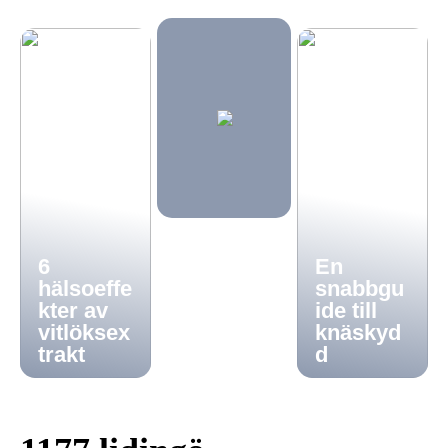
6
En
hälsoeffe
snabbgu
kter av
ide till
vitlöksex
knäskyd
trakt
d