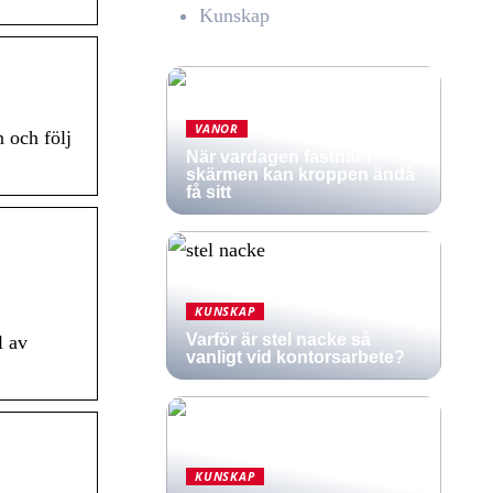
Kunskap
VANOR
n och följ
När vardagen fastnar i
skärmen kan kroppen ändå
få sitt
KUNSKAP
Varför är stel nacke så
l av
vanligt vid kontorsarbete?
KUNSKAP