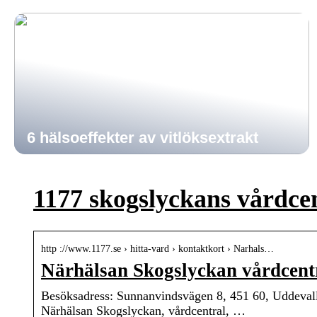
6 hälsoeffekter av vitlöksextrakt
1177 skogslyckans vårdce
http ://www.1177.se › hitta-vard › kontaktkort › Narhals…
Närhälsan Skogslyckan vårdcentr
Besöksadress: Sunnanvindsvägen 8, 451 60, Uddevall
Närhälsan Skogslyckan, vårdcentral, …