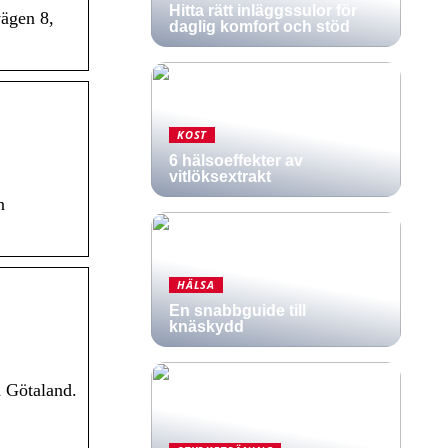
Hitta rätt inläggssulor för
vägen 8,
daglig komfort och stöd
KOST
6 hälsoeffekter av
vitlöksextrakt
n
HÄLSA
En snabbguide till
knäskydd
ra Götaland.