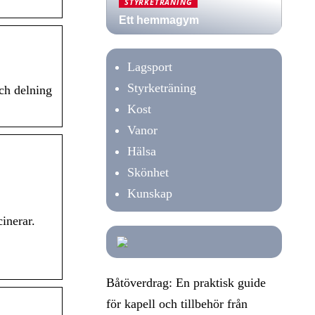
STYRKETRÄNING
Ett hemmagym
Lagsport
Styrketräning
ch delning
Kost
Vanor
Hälsa
Skönhet
Kunskap
inerar.
Båtöverdrag: En praktisk guide
för kapell och tillbehör från