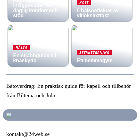
Hitta rätt
KOST
inläggssulor för
daglig komfort och
6 hälsoeffekter av
stöd
vitlöksextrakt
HÄLSA
STYRKETRÄNING
En snabbguide till
knäskydd
Ett hemmagym
Båtöverdrag: En praktisk guide för kapell och tillbehör
från Biltema och Jula
kontakt@24web.se