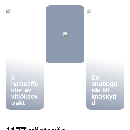
6
En
hälsoeffe
snabbgu
kter av
ide till
vitlöksex
knäskyd
trakt
d