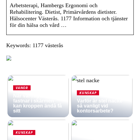
Arbetsterapi, Hambergs Ergonomi och
Rehabilitering. Dietist, Primärvårdens dietister.
Hälsocenter Västerås. 1177 Information och tjänster
för din hälsa och vård …
Keywords: 1177 västerås
VANOR
KUNSKAP
När vardagen
fastnar i skärmen
Varför är stel nacke
kan kroppen ändå få
så vanligt vid
sitt
kontorsarbete?
KUNSKAP