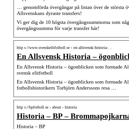
… genomförda övergångar på listan över de största öv
Allsvenskans dyraste transfers!
Vi ger dig de 10 högsta övergångssummorna som någon
övergångssumma för varje transfer här!
http s://www.svenskelitfotboll.se › en-allsvensk-historia-…
En Allsvensk Historia – ögonbli
En Allsvensk Historia – ögonblicken som formade All
svensk elitfotboll
En Allsvensk Historia – ögonblicken som formade Allsv
fotbollshistorikern Torbjörn Anderssons resa …
http s://bpfotboll.se › about › historia
Historia – BP – Brommapojkarn
Historia – BP