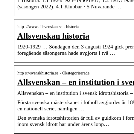
1 Historia. 1.1 1924/1925–1956/1957; 1.2 1957/1958–
(säsongen 2022). 4.1 Klubbar · 5 Nuvarande …
http ://www.allsvenskan.se › historia
Allsvenskan historia
1920-1929 … Söndagen den 3 augusti 1924 gick premi
föregående säsongerna hade avgjorts i två …
http s://svenskhistoria.se › Okategoriserade
Allsvenskan – en institution i sve
Allsvenskan – en institution i svensk idrottshistoria 
Första svenska mästerskapet i fotboll avgjordes år 1
en nationell serie, nämligen …
Den svenska idrottshistorien är full av guldkorn i 
inom svensk idrott har under årens lopp…