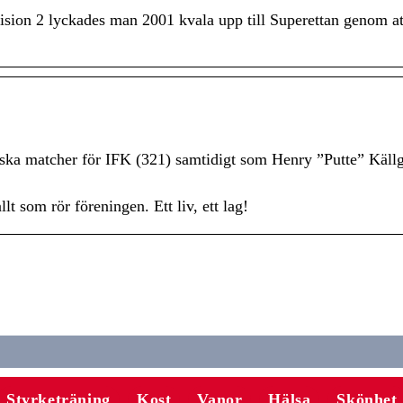
vision 2 lyckades man 2001 kvala upp till Superettan genom at
nska matcher för IFK (321) samtidigt som Henry ”Putte” Käll
t som rör föreningen. Ett liv, ett lag!
Styrketräning
Kost
Vanor
Hälsa
Skönhet