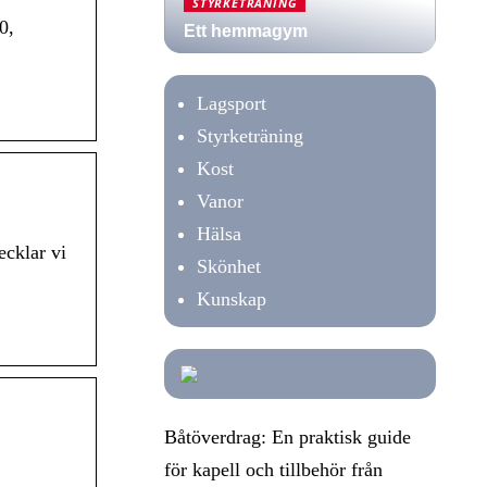
STYRKETRÄNING
0,
Ett hemmagym
Lagsport
Styrketräning
Kost
Vanor
Hälsa
ecklar vi
Skönhet
Kunskap
Båtöverdrag: En praktisk guide
för kapell och tillbehör från