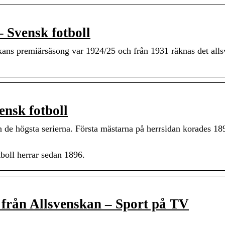
 Svensk fotboll
kans premiärsäsong var 1924/25 och från 1931 räknas det all
ensk fotboll
rån de högsta serierna. Första mästarna på herrsidan korades 1
tboll herrar sedan 1896.
från Allsvenskan – Sport på TV