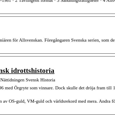
1981 · 2 Tävlingens format · 3 Sändningsrättigheter · 4 All
ären för Allsvenskan. Föregångaren Svenska serien, som de
nsk idrottshistoria
– Nättidningen Svensk Historia
896 med Örgryte som vinnare. Dock skulle det dröja fram till 
form av OS-guld, VM-guld och världsrekord med mera. Andra fö