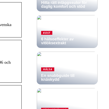
Hitta rätt inläggssulor för
daglig komfort och stöd
svenska
KOST
6 hälsoeffekter av
vitlöksextrakt
896 och
HÄLSA
En snabbguide till
knäskydd