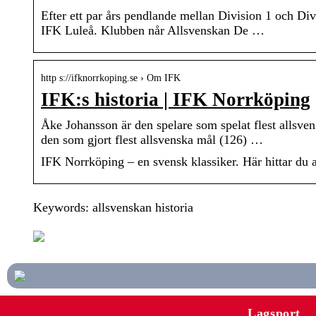
Efter ett par års pendlande mellan Division 1 och Di
IFK Luleå. Klubben når Allsvenskan De …
http s://ifknorrkoping.se › Om IFK
IFK:s historia | IFK Norrköping
Åke Johansson är den spelare som spelat flest allsve
den som gjort flest allsvenska mål (126) …
IFK Norrköping – en svensk klassiker. Här hittar du all
Keywords: allsvenskan historia
Lagsport