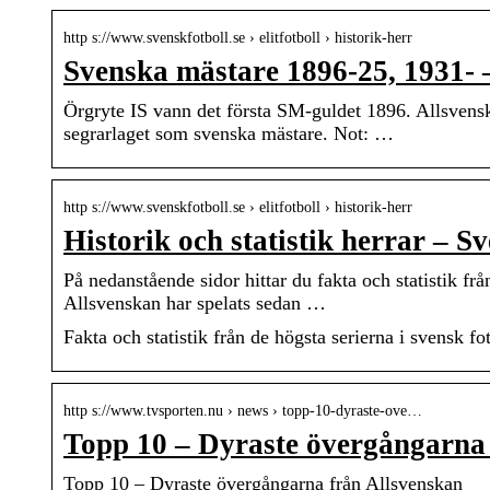
http s://www.svenskfotboll.se › elitfotboll › historik-herr
Svenska mästare 1896-25, 1931- –
Örgryte IS vann det första SM-guldet 1896. Allsvens
segrarlaget som svenska mästare. Not: …
http s://www.svenskfotboll.se › elitfotboll › historik-herr
Historik och statistik herrar – Sv
På nedanstående sidor hittar du fakta och statistik f
Allsvenskan har spelats sedan …
Fakta och statistik från de högsta serierna i svensk fo
http s://www.tvsporten.nu › news › topp-10-dyraste-ove…
Topp 10 – Dyraste övergångarna 
Topp 10 – Dyraste övergångarna från Allsvenskan