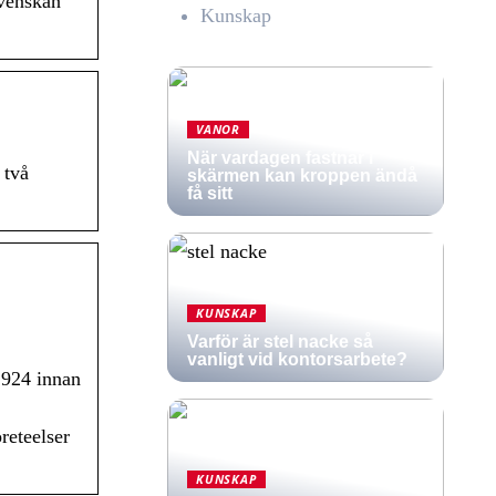
svenskan
Kunskap
VANOR
När vardagen fastnar i
 två
skärmen kan kroppen ändå
få sitt
KUNSKAP
Varför är stel nacke så
vanligt vid kontorsarbete?
1924 innan
reteelser
KUNSKAP