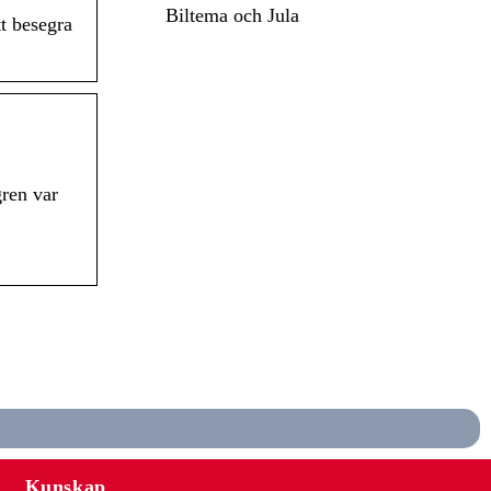
Biltema och Jula
t besegra
gren var
Kunskap