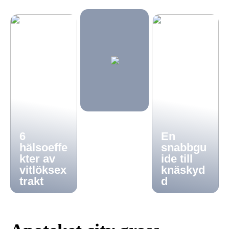
6
En
hälsoeffe
snabbgu
kter av
ide till
vitlöksex
knäskyd
trakt
d