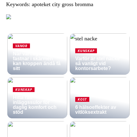
Keywords: apoteket city gross bromma
VANOR
KUNSKAP
När vardagen
fastnar i skärmen
Varför är stel nacke
kan kroppen ändå få
så vanligt vid
sitt
kontorsarbete?
KUNSKAP
Hitta rätt
KOST
inläggssulor för
daglig komfort och
6 hälsoeffekter av
stöd
vitlöksextrakt