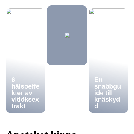
6
En
hälsoeffe
snabbgu
kter av
ide till
vitlöksex
knäskyd
trakt
d