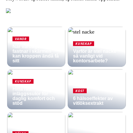
VANOR
KUNSKAP
När vardagen
fastnar i skärmen
Varför är stel nacke
kan kroppen ändå få
så vanligt vid
sitt
kontorsarbete?
KUNSKAP
Hitta rätt
KOST
inläggssulor för
daglig komfort och
6 hälsoeffekter av
stöd
vitlöksextrakt