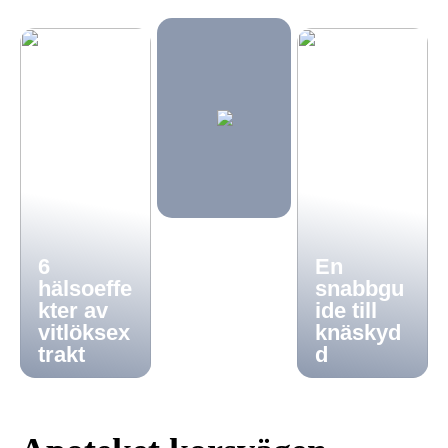
6
En
hälsoeffe
snabbgu
kter av
ide till
vitlöksex
knäskyd
trakt
d