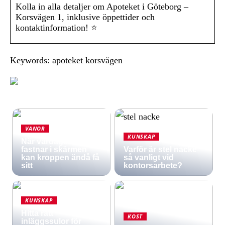
Kolla in alla detaljer om Apoteket i Göteborg –
Korsvägen 1, inklusive öppettider och
kontaktinformation! ⭐
Keywords: apoteket korsvägen
VANOR
KUNSKAP
När vardagen
fastnar i skärmen
Varför är stel nacke
kan kroppen ändå få
så vanligt vid
sitt
kontorsarbete?
KUNSKAP
Hitta rätt
KOST
inläggssulor för