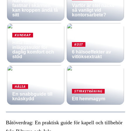
När vardagen
fastnar i skärmen
Varför är stel nacke
kan kroppen ändå få
så vanligt vid
sitt
kontorsarbete?
KUNSKAP
Hitta rätt
KOST
inläggssulor för
daglig komfort och
6 hälsoeffekter av
stöd
vitlöksextrakt
HÄLSA
STYRKETRÄNING
En snabbguide till
knäskydd
Ett hemmagym
Båtöverdrag: En praktisk guide för kapell och tillbehör