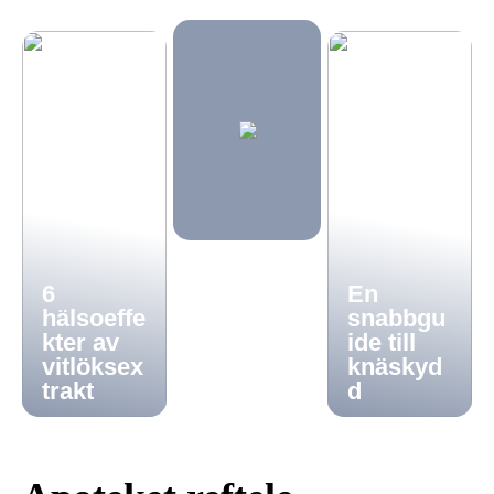
6
En
hälsoeffe
snabbgu
kter av
ide till
vitlöksex
knäskyd
trakt
d