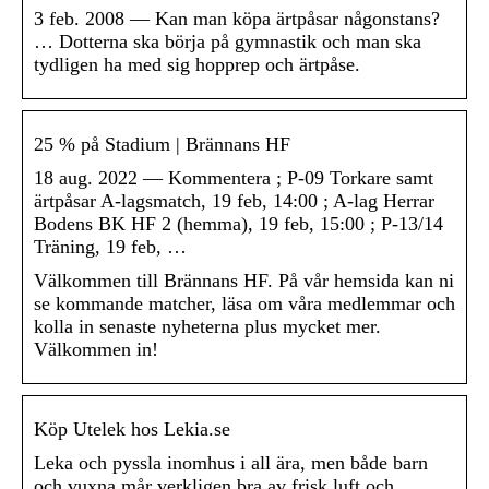
3 feb. 2008 — Kan man köpa ärtpåsar någonstans?
… Dotterna ska börja på gymnastik och man ska
tydligen ha med sig hopprep och ärtpåse.
25 % på Stadium | Brännans HF
18 aug. 2022 — Kommentera ; P-09 Torkare samt
ärtpåsar A-lagsmatch, 19 feb, 14:00 ; A-lag Herrar
Bodens BK HF 2 (hemma), 19 feb, 15:00 ; P-13/14
Träning, 19 feb, …
Välkommen till Brännans HF. På vår hemsida kan ni
se kommande matcher, läsa om våra medlemmar och
kolla in senaste nyheterna plus mycket mer.
Välkommen in!
Köp Utelek hos Lekia.se
Leka och pyssla inomhus i all ära, men både barn
och vuxna mår verkligen bra av frisk luft och