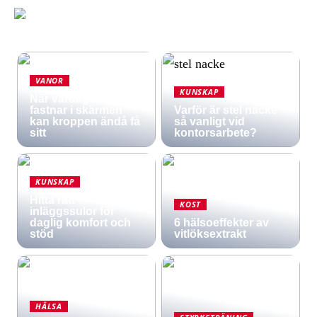
VANOR
KUNSKAP
När vardagen
fastnar i skärmen
Varför är stel nacke
kan kroppen ändå få
så vanligt vid
sitt
kontorsarbete?
KUNSKAP
Hitta rätt
KOST
inläggssulor för
daglig komfort och
6 hälsoeffekter av
stöd
vitlöksextrakt
HÄLSA