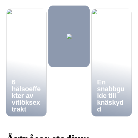
6
En
hälsoeffe
snabbgu
kter av
ide till
vitlöksex
knäskyd
trakt
d