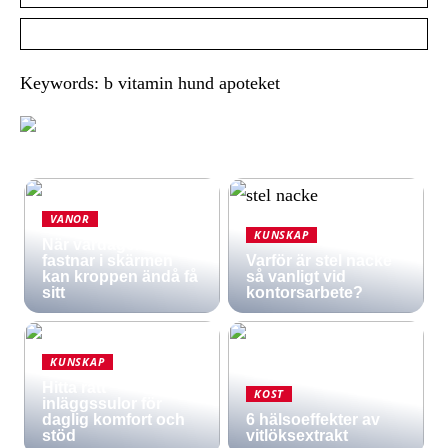
Keywords: b vitamin hund apoteket
VANOR
KUNSKAP
När vardagen
fastnar i skärmen
Varför är stel nacke
kan kroppen ändå få
så vanligt vid
sitt
kontorsarbete?
KUNSKAP
Hitta rätt
KOST
inläggssulor för
daglig komfort och
6 hälsoeffekter av
stöd
vitlöksextrakt