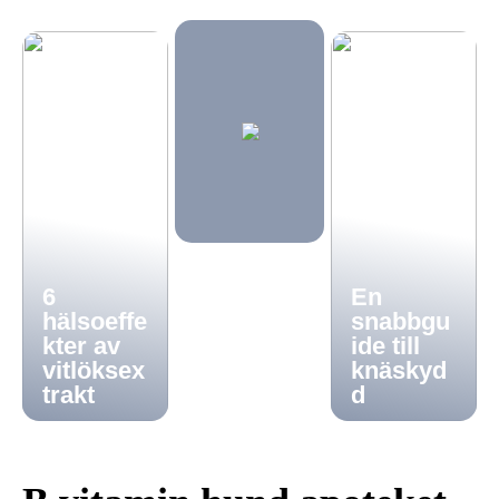
6
En
hälsoeffe
snabbgu
kter av
ide till
vitlöksex
knäskyd
trakt
d