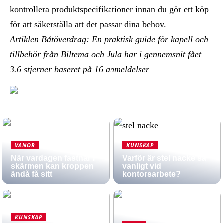
kontrollera produktspecifikationer innan du gör ett köp
för att säkerställa att det passar dina behov.
Artiklen Båtöverdrag: En praktisk guide för kapell och
tillbehör från Biltema och Jula har i gennemsnit fået
3.6
stjerner baseret på
16
anmeldelser
VANOR
KUNSKAP
När vardagen fastnar i
Varför är stel nacke så
skärmen kan kroppen
vanligt vid
ändå få sitt
kontorsarbete?
KUNSKAP