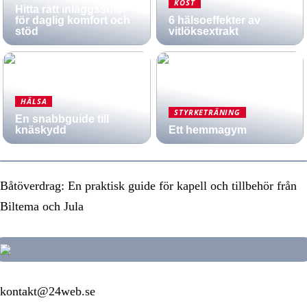
KOST
Hitta rätt inläggssulor
för daglig komfort och
6 hälsoeffekter av
stöd
vitlöksextrakt
HÄLSA
STYRKETRÄNING
En snabbguide till
knäskydd
Ett hemmagym
Båtöverdrag: En praktisk guide för kapell och tillbehör från
Biltema och Jula
kontakt@24web.se