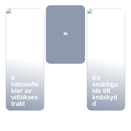
6
En
hälsoeffe
snabbgu
kter av
ide till
vitlöksex
knäskyd
trakt
d