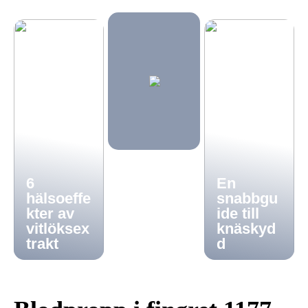
6
En
hälsoeffe
snabbgu
kter av
ide till
vitlöksex
knäskyd
trakt
d