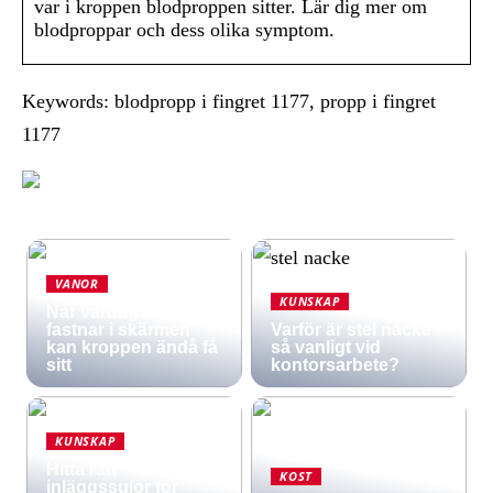
var i kroppen blodproppen sitter. Lär dig mer om
blodproppar och dess olika symptom.
Keywords: blodpropp i fingret 1177, propp i fingret
1177
VANOR
KUNSKAP
När vardagen
fastnar i skärmen
Varför är stel nacke
kan kroppen ändå få
så vanligt vid
sitt
kontorsarbete?
KUNSKAP
Hitta rätt
KOST
inläggssulor för