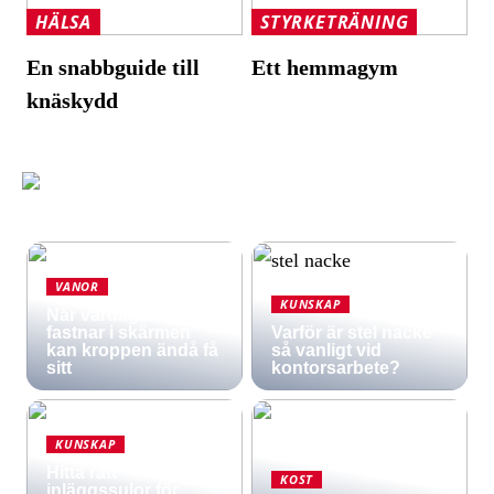
HÄLSA
STYRKETRÄNING
En snabbguide till
Ett hemmagym
knäskydd
VANOR
KUNSKAP
När vardagen
fastnar i skärmen
Varför är stel nacke
kan kroppen ändå få
så vanligt vid
sitt
kontorsarbete?
KUNSKAP
Hitta rätt
KOST
inläggssulor för