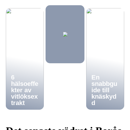
6
En
hälsoeffe
snabbgu
kter av
ide till
vitlöksex
knäskyd
trakt
d