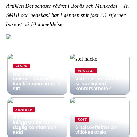
Artiklen Det senaste vädret i Borås och Munkedal – Yr,
SMHI och hedekas! har i gennemsnit fået
3.1
stjerner
baseret på
10
anmeldelser
VANOR
KUNSKAP
När vardagen
fastnar i skärmen
Varför är stel nacke
kan kroppen ändå få
så vanligt vid
sitt
kontorsarbete?
KUNSKAP
Hitta rätt
KOST
inläggssulor för
daglig komfort och
6 hälsoeffekter av
stöd
vitlöksextrakt