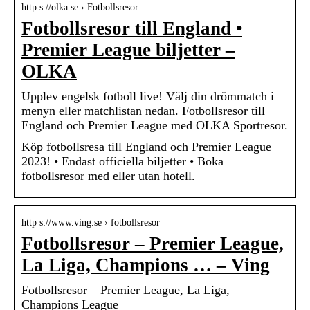
http s://olka.se › Fotbollsresor
Fotbollsresor till England •
Premier League biljetter –
OLKA
Upplev engelsk fotboll live! Välj din drömmatch i
menyn eller matchlistan nedan. Fotbollsresor till
England och Premier League med OLKA Sportresor.
Köp fotbollsresa till England och Premier League
2023! • Endast officiella biljetter • Boka
fotbollsresor med eller utan hotell.
http s://www.ving.se › fotbollsresor
Fotbollsresor – Premier League,
La Liga, Champions … – Ving
Fotbollsresor – Premier League, La Liga,
Champions League