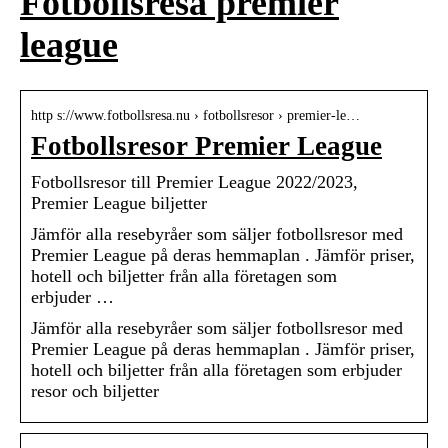
Fotbollsresa premier
league
http s://www.fotbollsresa.nu › fotbollsresor › premier-le…
Fotbollsresor Premier League
Fotbollsresor till Premier League 2022/2023,
Premier League biljetter
Jämför alla resebyråer som säljer fotbollsresor med
Premier League på deras hemmaplan . Jämför priser,
hotell och biljetter från alla företagen som
erbjuder …
Jämför alla resebyråer som säljer fotbollsresor med
Premier League på deras hemmaplan . Jämför priser,
hotell och biljetter från alla företagen som erbjuder
resor och biljetter