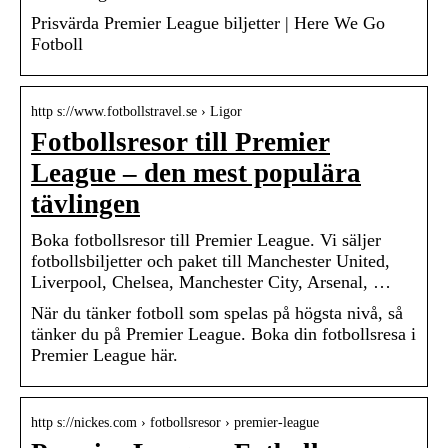
Prisvärda Premier League biljetter | Here We Go
Fotboll
http s://www.fotbollstravel.se › Ligor
Fotbollsresor till Premier
League – den mest populära
tävlingen
Boka fotbollsresor till Premier League. Vi säljer
fotbollsbiljetter och paket till Manchester United,
Liverpool, Chelsea, Manchester City, Arsenal, …
När du tänker fotboll som spelas på högsta nivå, så
tänker du på Premier League. Boka din fotbollsresa i
Premier League här.
http s://nickes.com › fotbollsresor › premier-league