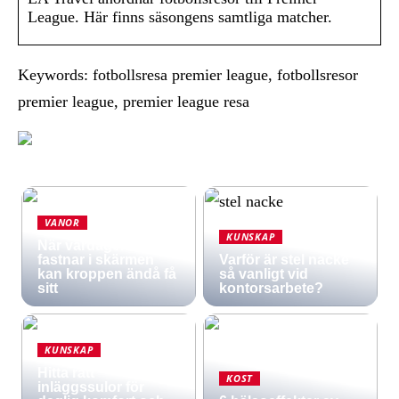
League. Här finns säsongens samtliga matcher.
Keywords: fotbollsresa premier league, fotbollsresor
premier league, premier league resa
VANOR
KUNSKAP
När vardagen
fastnar i skärmen
Varför är stel nacke
kan kroppen ändå få
så vanligt vid
sitt
kontorsarbete?
KUNSKAP
Hitta rätt
KOST
inläggssulor för