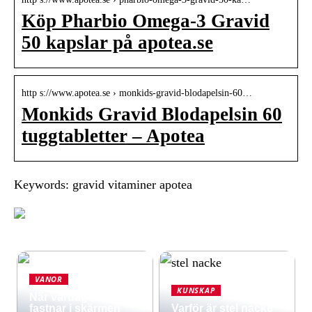
Köp Pharbio Omega-3 Gravid
50 kapslar på apotea.se
http s://www.apotea.se › monkids-gravid-blodapelsin-60…
Monkids Gravid Blodapelsin 60
tuggtabletter – Apotea
Keywords: gravid vitaminer apotea
VANOR
KUNSKAP
När vardagen
fastnar i skärmen
Varför är stel nacke