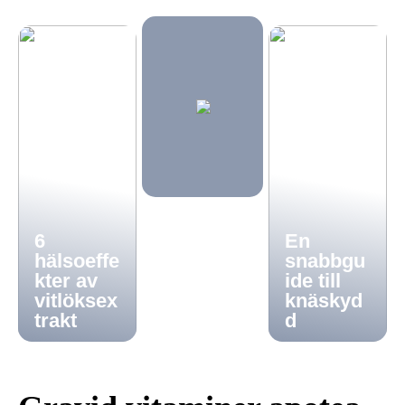
6
En
hälsoeffe
snabbgu
kter av
ide till
vitlöksex
knäskyd
trakt
d