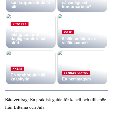
kan kroppen ändå få
så vanligt vid
sitt
kontorsarbete?
KUNSKAP
Hitta rätt
KOST
inläggssulor för
daglig komfort och
6 hälsoeffekter av
stöd
vitlöksextrakt
HÄLSA
STYRKETRÄNING
En snabbguide till
knäskydd
Ett hemmagym
Båtöverdrag: En praktisk guide för kapell och tillbehör
från Biltema och Jula