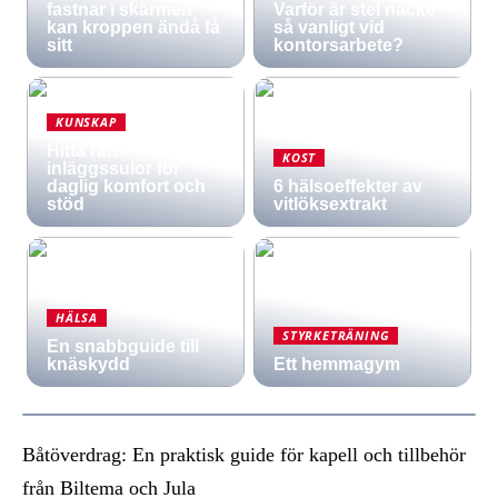
fastnar i skärmen
Varför är stel nacke
kan kroppen ändå få
så vanligt vid
sitt
kontorsarbete?
KUNSKAP
Hitta rätt
KOST
inläggssulor för
daglig komfort och
6 hälsoeffekter av
stöd
vitlöksextrakt
HÄLSA
STYRKETRÄNING
En snabbguide till
knäskydd
Ett hemmagym
Båtöverdrag: En praktisk guide för kapell och tillbehör
från Biltema och Jula