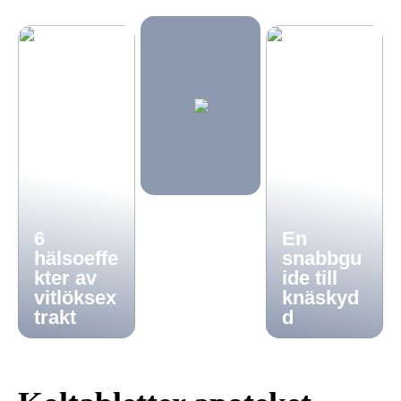
6
En
hälsoeffe
snabbgu
kter av
ide till
vitlöksex
knäskyd
trakt
d