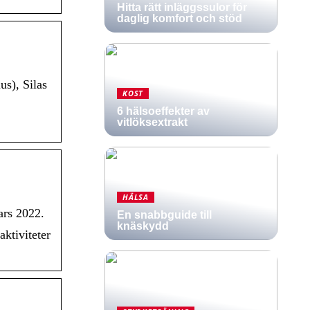
Hitta rätt inläggssulor för
daglig komfort och stöd
us), Silas
KOST
6 hälsoeffekter av
vitlöksextrakt
HÄLSA
ars 2022.
En snabbguide till
knäskydd
aktiviteter