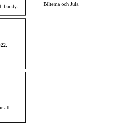
Biltema och Jula
ch bandy.
022,
r all