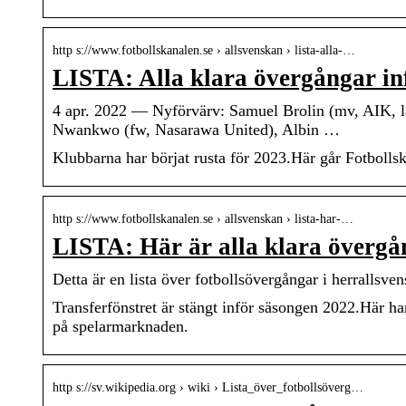
http s://www.fotbollskanalen.se › allsvenskan › lista-alla-…
LISTA: Alla klara övergångar in
4 apr. 2022 — Nyförvärv: Samuel Brolin (mv, AIK, lå
Nwankwo (fw, Nasarawa United), Albin …
Klubbarna har börjat rusta för 2023.Här går Fotbolls
http s://www.fotbollskanalen.se › allsvenskan › lista-har-…
LISTA: Här är alla klara övergå
Detta är en lista över fotbollsövergångar i herrallsv
Transferfönstret är stängt inför säsongen 2022.Här ha
på spelarmarknaden.
http s://sv.wikipedia.org › wiki › Lista_över_fotbollsöverg…