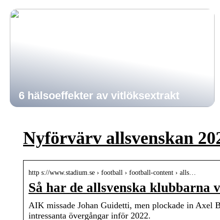
6 hälsoeffekter av vitlöksextrakt
Nyförvärv allsvenskan 20
http s://www.stadium.se › football › football-content › alls…
Så har de allsvenska klubbarna 
AIK missade Johan Guidetti, men plockade in Axel 
intressanta övergångar inför 2022.