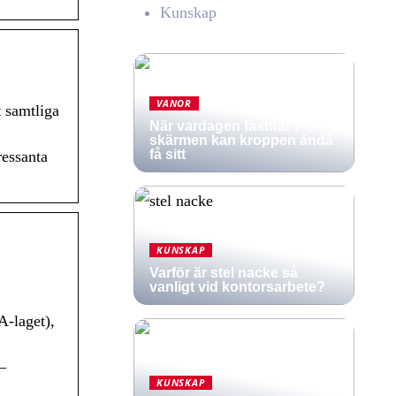
Kunskap
VANOR
t samtliga
När vardagen fastnar i
skärmen kan kroppen ändå
få sitt
ressanta
KUNSKAP
Varför är stel nacke så
vanligt vid kontorsarbete?
A-laget),
–
KUNSKAP