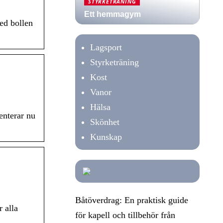
STYRKETRÄNING
Ett hemmagym
ed bollen
Lagsport
Styrketräning
Kost
Vanor
Hälsa
enterar nu
Skönhet
Kunskap
Båtöverdrag: En praktisk guide
r alla
för kapell och tillbehör från