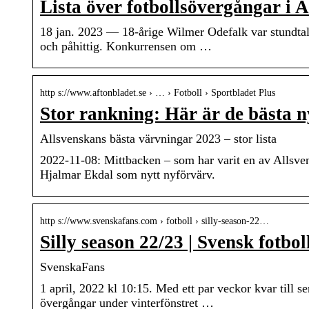
Lista över fotbollsövergångar i 
18 jan. 2023 — 18-årige Wilmer Odefalk var stundtals
och påhittig. Konkurrensen om …
http s://www.aftonbladet.se › … › Fotboll › Sportbladet Plus
Stor rankning: Här är de bästa n
Allsvenskans bästa värvningar 2023 – stor lista
2022-11-08: Mittbacken – som har varit en av Allsve
Hjalmar Ekdal som nytt nyförvärv.
http s://www.svenskafans.com › fotboll › silly-season-22…
Silly season 22/23 | Svensk fotb
SvenskaFans
1 april, 2022 kl 10:15. Med ett par veckor kvar till se
övergångar under vinterfönstret …