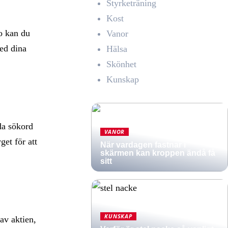
Styrketräning
Kost
o kan du
Vanor
med dina
Hälsa
Skönhet
Kunskap
da sökord
VANOR
et för att
När vardagen fastnar i
skärmen kan kroppen ändå få
sitt
KUNSKAP
av aktien,