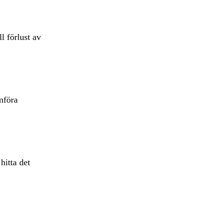
l förlust av
mföra
hitta det