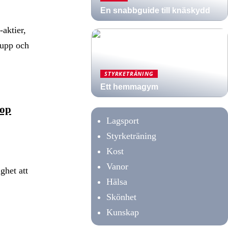
En snabbguide till knäskydd
-aktier,
 upp och
STYRKETRÄNING
Ett hemmagym
oop
Lagsport
Styrketräning
Kost
Vanor
ghet att
Hälsa
Skönhet
Kunskap