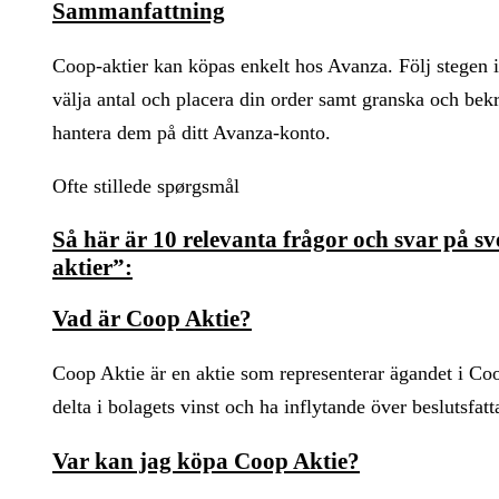
Sammanfattning
Coop-aktier kan köpas enkelt hos Avanza. Följ stegen i 
välja antal och placera din order samt granska och bek
hantera dem på ditt Avanza-konto.
Ofte stillede spørgsmål
Så här är 10 relevanta frågor och svar på 
aktier”:
Vad är Coop Aktie?
Coop Aktie är en aktie som representerar ägandet i Coo
delta i bolagets vinst och ha inflytande över beslutsfatt
Var kan jag köpa Coop Aktie?