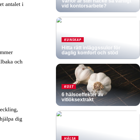
Varför är stel nacke så vanligt
t antalet i
vid kontorsarbete?
KUNSKAP
Hitta rätt inläggssulor för
tämmer
daglig komfort och stöd
llbaka och
KOST
6 hälsoeffekter av
vitlöksextrakt
eckling,
hjälpa dig
HÄLSA