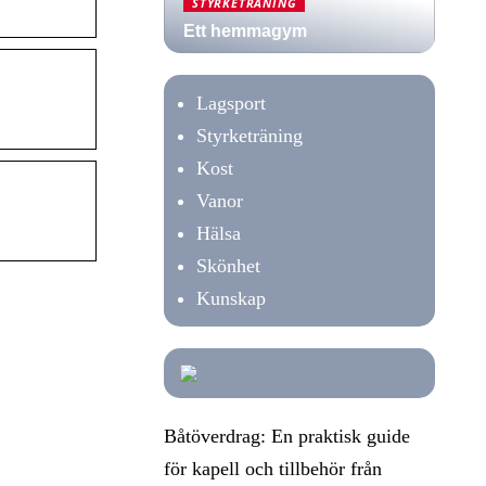
STYRKETRÄNING
Ett hemmagym
Lagsport
Styrketräning
Kost
Vanor
Hälsa
Skönhet
Kunskap
Båtöverdrag: En praktisk guide
för kapell och tillbehör från