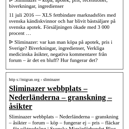
ᐉ Sliminazer – köpa, apotek, pris, recensioner,
biverkningar, ingredienser
11 juli 2016 — XLS fettbindare marknadsförs med
svenska kändiskvinnor och har blivit bästsäljare på
svenska apotek. Försäljningen ökade med 3 000
procent …
ᐉ Sliminazer: var kan man köpa på apotek, pris i
Sverige? Biverkningar, ingredienser, Verkliga
medicinska åsikter, negativa kommentarer från
forum – är det en bluff? Hur fungerar det?
http s://migran.org › sliminazer
Sliminazer webbplats –
Nederländerna – granskning –
åsikter
Sliminazer webbplats – Nederländerna – granskning
– åsikter – forum – köp – fungerar ej – pris – fläckar
– för viktnedgång | Svenska Migränförbundet Blog