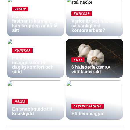
VANOR
KUNSKAP
När vardagen
fastnar i skärmen
Varför är stel nacke
kan kroppen ändå få
så vanligt vid
sitt
kontorsarbete?
KUNSKAP
Hitta rätt
KOST
inläggssulor för
daglig komfort och
6 hälsoeffekter av
stöd
vitlöksextrakt
HÄLSA
STYRKETRÄNING
En snabbguide till
knäskydd
Ett hemmagym