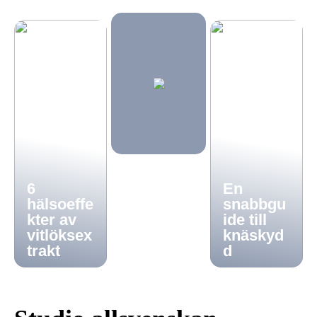
6
En
hälsoeffe
snabbgu
kter av
ide till
vitlöksex
knäskyd
trakt
d