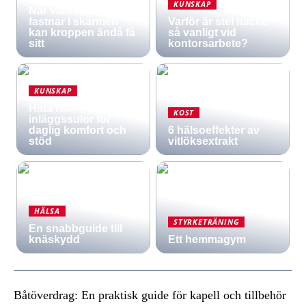
KUNSKAP
När vardagen
fastnar i skärmen
Varför är stel nacke
kan kroppen ändå få
så vanligt vid
sitt
kontorsarbete?
KUNSKAP
Hitta rätt
KOST
inläggssulor för
daglig komfort och
6 hälsoeffekter av
stöd
vitlöksextrakt
HÄLSA
STYRKETRÄNING
En snabbguide till
knäskydd
Ett hemmagym
Båtöverdrag: En praktisk guide för kapell och tillbehör