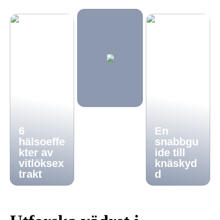
6
En
hälsoeffe
snabbgu
kter av
ide till
vitlöksex
knäskyd
trakt
d