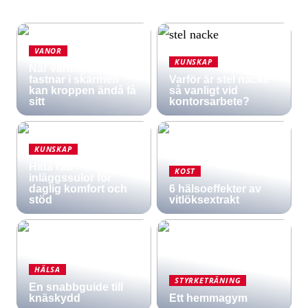
VANOR
KUNSKAP
När vardagen
fastnar i skärmen
Varför är stel nacke
kan kroppen ändå få
så vanligt vid
sitt
kontorsarbete?
KUNSKAP
Hitta rätt
KOST
inläggssulor för
daglig komfort och
6 hälsoeffekter av
stöd
vitlöksextrakt
HÄLSA
STYRKETRÄNING
En snabbguide till
knäskydd
Ett hemmagym