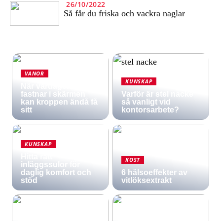
26/10/2022
Så får du friska och vackra naglar
VANOR
KUNSKAP
När vardagen
fastnar i skärmen
Varför är stel nacke
kan kroppen ändå få
så vanligt vid
sitt
kontorsarbete?
KUNSKAP
Hitta rätt
KOST
inläggssulor för
daglig komfort och
6 hälsoeffekter av
stöd
vitlöksextrakt