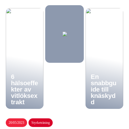
6
En
hälsoeffe
snabbgu
kter av
ide till
vitlöksex
knäskyd
trakt
d
20/05/2023
Styrketräning