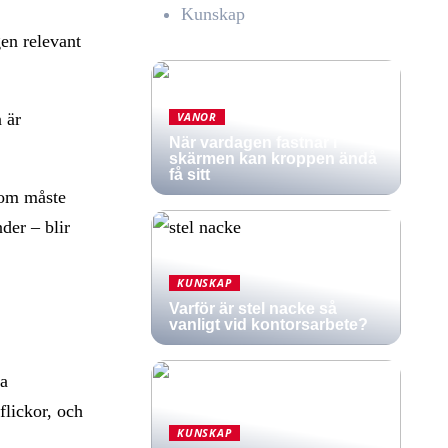
Kunskap
en relevant
VANOR
 är
När vardagen fastnar i
skärmen kan kroppen ändå
få sitt
utom måste
der – blir
KUNSKAP
Varför är stel nacke så
vanligt vid kontorsarbete?
ga
flickor, och
KUNSKAP