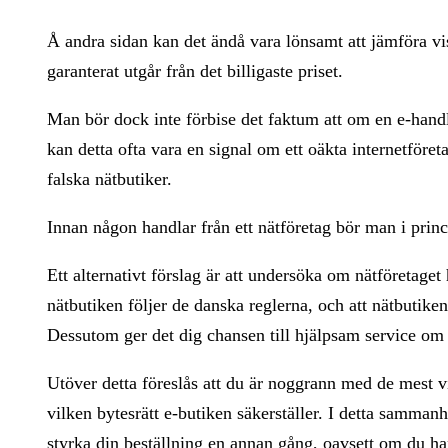
Å andra sidan kan det ändå vara lönsamt att jämföra viss
garanterat utgår från det billigaste priset.
Man bör dock inte förbise det faktum att om en e-handlar
kan detta ofta vara en signal om ett oäkta internetför
falska nätbutiker.
Innan någon handlar från ett nätföretag bör man i princi
Ett alternativt förslag är att undersöka om nätföretaget 
nätbutiken följer de danska reglerna, och att nätbutiken
Dessutom ger det dig chansen till hjälpsam service om 
Utöver detta föreslås att du är noggrann med de mest v
vilken bytesrätt e-butiken säkerställer. I detta sammanha
styrka din beställning en annan gång, oavsett om du ha