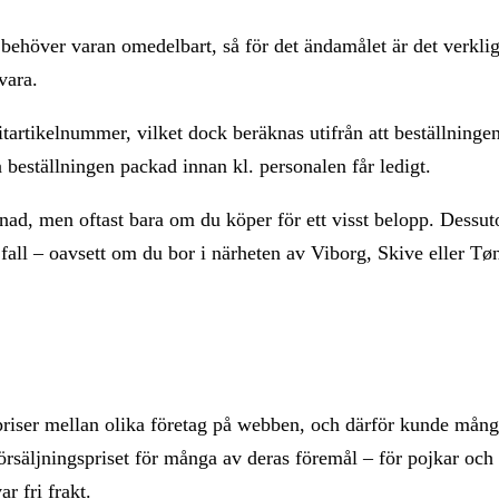
behöver varan omedelbart, så för det ändamålet är det verklig
vara.
itartikelnummer, vilket dock beräknas utifrån att beställningen
få beställningen packad innan kl. personalen får ledigt.
ostnad, men oftast bara om du köper för ett visst belopp. Dess
a fall – oavsett om du bor i närheten av Viborg, Skive eller Tøn
 priser mellan olika företag på webben, och därför kunde mån
 försäljningspriset för många av deras föremål – för pojkar och 
r fri frakt.