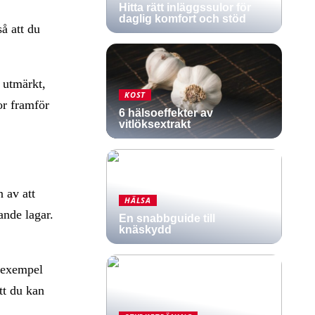
Hitta rätt inläggssulor för
daglig komfort och stöd
å att du
e utmärkt,
KOST
or framför
6 hälsoeffekter av
vitlöksextrakt
n av att
HÄLSA
ande lagar.
En snabbguide till
knäskydd
l exempel
att du kan