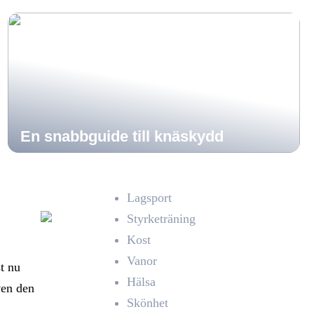
En snabbguide till knäskydd
Lagsport
Styrketräning
Kost
Vanor
st nu
Hälsa
ven den
Skönhet