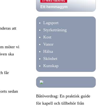
STYRKETRÄNING
Ett hemmagym
Lagsport
nderas att
Styrketräning
Kost
Vanor
tom möter vi
Hälsa
även ska
Skönhet
Kunskap
ch får
jorts sedan
Båtöverdrag: En praktisk guide
för kapell och tillbehör från