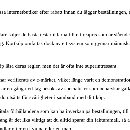
a internetbutiker efter rabatt innan du lägger beställningen, s
e säljer de bästa testartiklarna till ett reapris som är slåend
etag. Kortköp omfattas dock av ett system som gynnar människ
p läsa deras regler, men det är ofta inte superintressant.
har verifierats av e-märket, vilket länge varit en demonstratio
 är en gång i ett tag besöks av specialister som behärskar gäll
du utsätts för svårigheter i samband med ditt köp.
itala förhållandena som kan ha inverkan på beställningen, til
ng är det lika viktigt att du alltid sparar din fakturamail, så 
ndlar efter en kvinna eller en man.