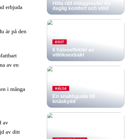
Hitta rätt inläggssulor för
nd erbjuda
daglig komfort och stöd
 du är på den
KOST
6 hälsoeffekter av
vitlöksextrakt
fattbart
vna av en
 men i många
HÄLSA
En snabbguide till
knäskydd
d av
jd av ditt