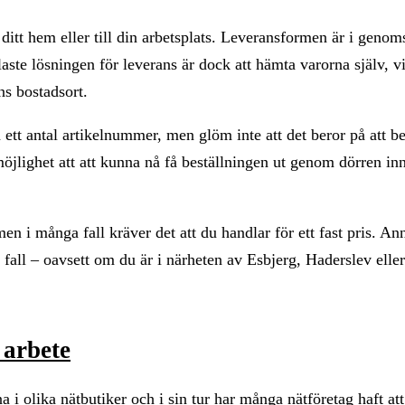
 ditt hem eller till din arbetsplats. Leveransformen är i genoms
te lösningen för leverans är dock att hämta varorna själv, vi
ns bostadsort.
ett antal artikelnummer, men glöm inte att det beror på att be
möjlighet att att kunna nå få beställningen ut genom dörren in
men i många fall kräver det att du handlar för ett fast pris. A
 fall – oavsett om du är i närheten av Esbjerg, Haderslev eller
t arbete
rna i olika nätbutiker och i sin tur har många nätföretag haft at