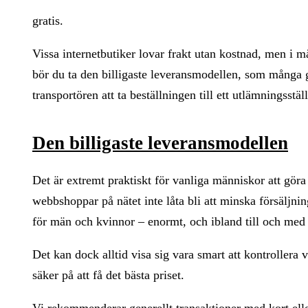
gratis.
Vissa internetbutiker lovar frakt utan kostnad, men i m
bör du ta den billigaste leveransmodellen, som många gå
transportören att ta beställningen till ett utlämningsställ
Den billigaste leveransmodellen
Det är extremt praktiskt för vanliga människor att gör
webbshoppar på nätet inte låta bli att minska försäljnin
för män och kvinnor – enormt, och ibland till och med e
Det kan dock alltid visa sig vara smart att kontrollera vi
säker på att få det bästa priset.
Vi rekommenderar generellt transaktioner med kort ell