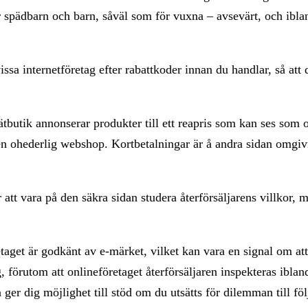
r spädbarn och barn, såväl som för vuxna – avsevärt, och ibla
issa internetföretag efter rabattkoder innan du handlar, så att
tbutik annonserar produkter till ett reapris som kan ses som o
r en ohederlig webshop. Kortbetalningar är å andra sidan omgi
 att vara på den säkra sidan studera återförsäljarens villkor,
etaget är godkänt av e-märket, vilket kan vara en signal om att
, förutom att onlineföretaget återförsäljaren inspekteras iblan
ger dig möjlighet till stöd om du utsätts för dilemman till föl