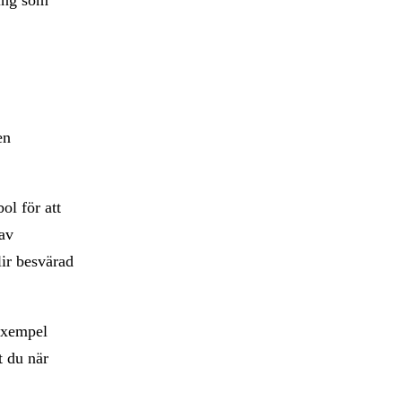
en
ol för att
 av
ir besvärad
 exempel
t du när