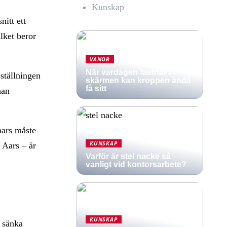
Kunskap
nitt ett
lket beror
VANOR
När vardagen fastnar i
ställningen
skärmen kan kroppen ändå
få sitt
nan
nnars måste
KUNSKAP
 Aars – är
Varför är stel nacke så
vanligt vid kontorsarbete?
KUNSKAP
t sänka