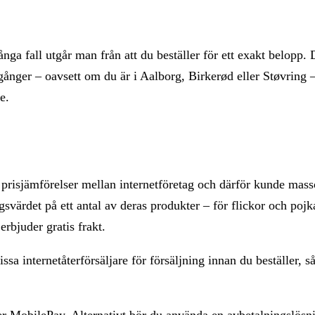
ånga fall utgår man från att du beställer för ett exakt belopp
nger – oavsett om du är i Aalborg, Birkerød eller Støvring – 
e.
a prisjämförelser mellan internetföretag och därför kunde mass
gsvärdet på ett antal av deras produkter – för flickor och pojk
rbjuder gratis frakt.
ssa internetåterförsäljare för försäljning innan du beställer, så
er MobilePay. Alternativt bör du använda en avbetalningslös