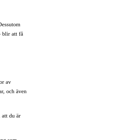
. Dessutom
blir att få
or av
ar, och även
 att du är
ning som