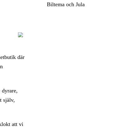
Biltema och Jula
ketbutik där
en
e dyrare,
 själv,
lokt att vi