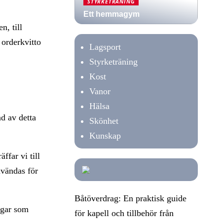
STYRKETRÄNING
Ett hemmagym
, till
 orderkvitto
Lagsport
Styrketräning
Kost
Vanor
Hälsa
nd av detta
Skönhet
Kunskap
ffar vi till
nvändas för
Båtöverdrag: En praktisk guide
ngar som
för kapell och tillbehör från